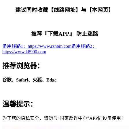
建议同时收藏【线路网址】与【本网页】
推荐『下载APP』 防止迷路
备用线路
1
：
https://www.rznbm.com
备用线路
2
：
https://www.k8900.com
推荐浏览器：
谷歌、Safari、火狐、Edge
温馨提示：
为了您的隐私安全，请勿与"国家反诈中心"APP同设备使用！