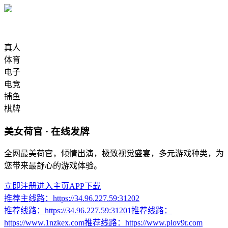
真人
体育
电子
电竞
捕鱼
棋牌
美女荷官 · 在线发牌
全网最美荷官，倾情出演，极致视觉盛宴，多元游戏种类，为
您带来最舒心的游戏体验。
立即注册
进入主页
APP下载
推荐主线路：
https://34.96.227.59:31202
推荐线路：
https://34.96.227.59:31201
推荐线路：
https://www.1nzkex.com
推荐线路：
https://www.plov9r.com