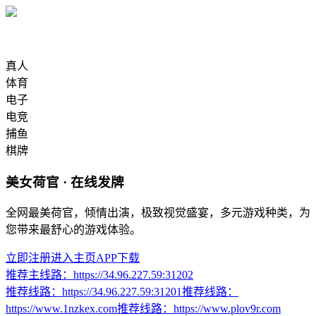
真人
体育
电子
电竞
捕鱼
棋牌
美女荷官 · 在线发牌
全网最美荷官，倾情出演，极致视觉盛宴，多元游戏种类，为
您带来最舒心的游戏体验。
立即注册
进入主页
APP下载
推荐主线路：
https://34.96.227.59:31202
推荐线路：
https://34.96.227.59:31201
推荐线路：
https://www.1nzkex.com
推荐线路：
https://www.plov9r.com