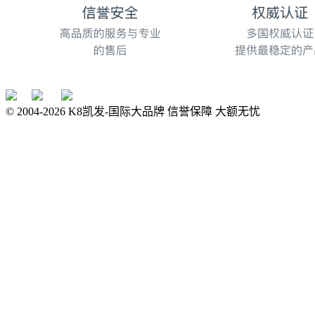
© 2004-
2026
K8凯发-国际大品牌 信誉保障 大额无忧