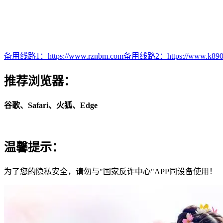
备用线路
1
：
https://www.rznbm.com
备用线路
2
：
https://www.k89
推荐浏览器：
谷歌、Safari、火狐、Edge
温馨提示：
为了您的隐私安全，请勿与"国家反诈中心"APP同设备使用！