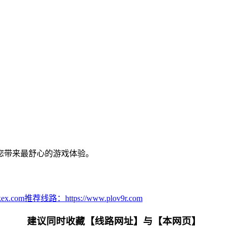
您带来最舒心的游戏体验。
kex.com
推荐线路：
https://www.plov9r.com
建议同时收藏【线路网址】与【本网页】